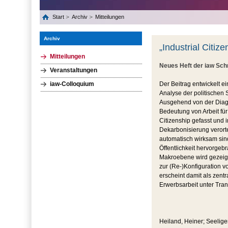
Start
Archiv
Mitteilungen
Archiv
„Industrial Citiz
Mitteilungen
Neues Heft der iaw Sch
Veranstaltungen
iaw-Colloquium
Der Beitrag entwickelt ei
Analyse der politischen 
Ausgehend von der Diagno
Bedeutung von Arbeit für
Citizenship gefasst und 
Dekarbonisierung verortet
automatisch wirksam sind
Öffentlichkeit hervorgebr
Makroebene wird gezeigt,
zur (Re-)Konfiguration vo
erscheint damit als zent
Erwerbsarbeit unter Tra
Heiland, Heiner; Seeliger