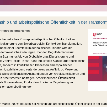
enship und arbeitspolitische Öffentlichkeit in der Transfor
riftenreihe erschienen
n theoretisches Konzept arbeitspolitischer Öffentlichkeit zur
Strukturierung von Erwerbsarbeit im Kontext der Transformation.
se einer Leerstelle in der politischen Theorie wird die
 demokratische Ordnungen über den Begriff der Industrial
im Spannungsfeld von Globalisierung, Digitalisierung und
. Zentral ist die These, dass industrielle Staatsbürgerrechte nicht
, sondern in konflikthaften Prozessen arbeitspolitischer
acht, stabilisiert und verändert werden. Auf Mikro-, Meso- und
 wie sich öffentliche Aushandlungen von Arbeit konstituieren und
n Arbeitsrechten beitragen. Arbeitspolitische Öffentlichkeit
rale Voraussetzung für die demokratische Regulierung von
nsformationsbedingungen.
, Martin, 2026: Industrial Citizenship und arbeitspolitische Öffentlichkeit in der Tr