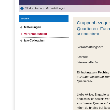
Start
Archiv
Veranstaltungen
Archiv
Gruppenbezogene
Mitteilungen
Quartieren. Fach
Veranstaltungen
Dr. René Böhme
iaw-Colloquium
Veranstaltungsort
Uhrzeit
Veranstalter/in
Einladung zum Fachtag
»
Gruppenbezogene Mensc
Quartieren
«
Liebe Aktive, Engagierte 
endlich ist es soweit: 
aus Bremer Quartieren“ e
könnt dafür also bei Bed