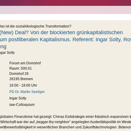
as ist die sozialökologische Transformation?
ew) Deal? Von der blockierten grünkapitalistischen
um postliberalen Kapitalismus. Referent: Ingar Solty, Ro
ung
Ingar Solty
Forum am Domshof
Raum: 500.01
Domshof 26
28195 Bremen
16:00 - 18:00 Uhr
PD Dr. Martin Seeliger
Ingar Solty
iaw-Colloquium
obalen Finanzkrise hat gezeigt: Chinas Exitstrategie einer fiskalisch expansiven In
n Wirtschaft war der auf „beggar-thy-neighbor“ angelegten Austeritätspolitik im Wes
wettbewerbsfähigkeit in wesentlichen Branchen und Zukunftstechnologien. Bideno