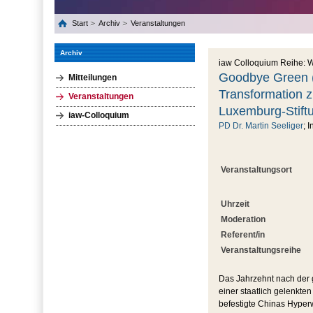
Start
Archiv
Veranstaltungen
Archiv
iaw Colloquium Reihe: W
Goodbye Green (N
Mitteilungen
Transformation z
Veranstaltungen
Luxemburg-Stift
iaw-Colloquium
PD Dr. Martin Seeliger
; 
Veranstaltungsort
Uhrzeit
Moderation
Referent/in
Veranstaltungsreihe
Das Jahrzehnt nach der gl
einer staatlich gelenkte
befestigte Chinas Hyper