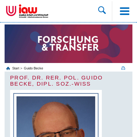
Start
Guido Becke
PROF. DR. RER. POL. GUIDO
BECKE, DIPL. SOZ.-WISS