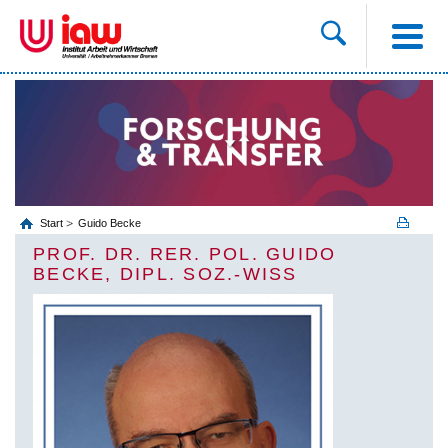
Start
Guido Becke
PROF. DR. RER. POL. GUIDO
BECKE, DIPL. SOZ.-WISS