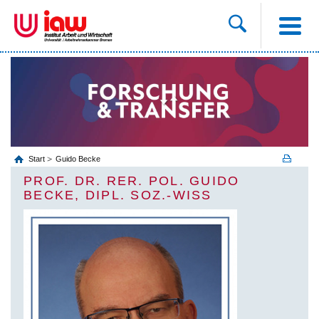
Start
Guido Becke
PROF. DR. RER. POL. GUIDO
BECKE, DIPL. SOZ.-WISS