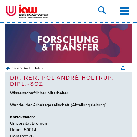
Start
André Holtrup
DR. RER. POL ANDRÉ HOLTRUP,
DIPL.-SOZ
Wissenschaftlicher Mitarbeiter
Wandel der Arbeitsgesellschaft (Abteilungsleitung)
Kontaktdaten:
Universität Bremen
Raum: 50014
Domshof 26