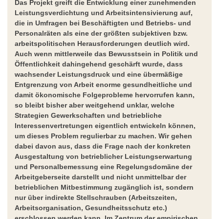
Das Projekt greift die Entwicklung einer zunehmenden
Leistungsverdichtung und Arbeitsintensivierung auf,
die in Umfragen bei Beschäftigten und Betriebs- und
Personalräten als eine der größten subjektiven bzw.
arbeitspolitischen Herausforderungen deutlich wird.
Auch wenn mittlerweile das Bewusstsein in Politik und
Öffentlichkeit dahingehend geschärft wurde, dass
wachsender Leistungsdruck und eine übermäßige
Entgrenzung von Arbeit enorme gesundheitliche und
damit ökonomische Folgeprobleme hervorrufen kann,
so bleibt bisher aber weitgehend unklar, welche
Strategien Gewerkschaften und betriebliche
Interessenvertretungen eigentlich entwickeln können,
um dieses Problem regulierbar zu machen. Wir gehen
dabei davon aus, dass die Frage nach der konkreten
Ausgestaltung von betrieblicher Leistungserwartung
und Personalbemessung eine Regelungsdomäne der
Arbeitgeberseite darstellt und nicht unmittelbar der
betrieblichen Mitbestimmung zugänglich ist, sondern
nur über indirekte Stellschrauben (Arbeitszeiten,
Arbeitsorganisation, Gesundheitsschutz etc.)
erschlossen werden kann. Im Zentrum der empirischen