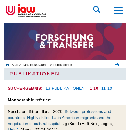
Start
Ilana Nussbaum ...
Publikationen
PUBLIKATIONEN
SUCHERGEBNIS:
13 PUBLIKATIONEN
1-10
11-13
Monographie referiert
Nussbaum Bitran, Ilana, 2020:
Between professions and
countries. Highly skilled Latin American migrants and the
negotiation of cultural capital
, Jg./Band (Heft Nr.):, Logos,
Link
(Stand: 27.05.2021)