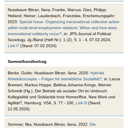
Nussbaum Bitran, Ilana; Franke, Marcus; Gies, Philipp;
Heiland, Heiner; Laudenbach, Franziska, Erscheinungsjahr:
2023:
Special Issue: Organizing transnational collective action
within multi-level employment relations: When and how does
transnational solidarity occur?
, in: JPS-Journal of Political
Sociology, Jg./Band (Heft Nr.): 1 (2), S. 1 - 4, 07.02.2024,
Link
(Stand: 07.02.2024)
Sammelbandbeitrag
Becke, Guido; Nussbaum Bitran, Ilana, 2026:
Hybride
Arbeitskonzepte – Folgen für betriebliche Sozialität?
, in: Laura
Bremert, Markus Hoppe, Bettina-Johanna Krings, Werner
Schmidt (Hg.), Der Betrieb als sozialer Ort im Umbruch.
Kollegialität und Solidarität trotz Homeoffice, New Work und
Agilität?, Hamburg: VSA, S. 77 - 100,
Link
(Stand:
12.05.2026)
Sommer, Ilka; Nussbaum Bitran, Ilana, 2022:
Die