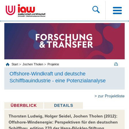
Start
Jochen Tholen
Projekte
Offshore-Windkraft und deutsche
Schiffbauindustrie - eine Potenzialanalyse
> zur Projektliste
ÜBERBLICK
DETAILS
Thorsten Ludwig, Holger Seidel, Jochen Tholen (2012):
Offshore-Windenergie: Perspektiven für den deutschen
Schiffbau, edition 270 der Hans-Böckler-Stiftung,