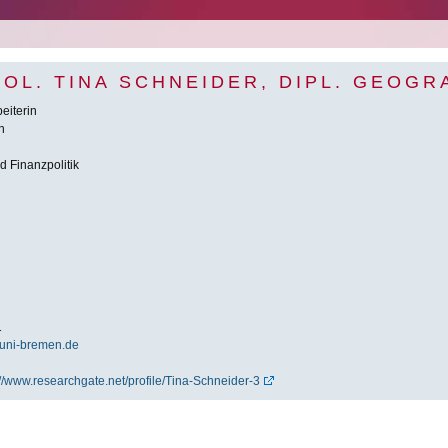
POL. TINA SCHNEIDER, DIPL. GEOGR
eiterin
n
 Finanzpolitik
1
@uni-bremen.de
://www.researchgate.net/profile/Tina-Schneider-3