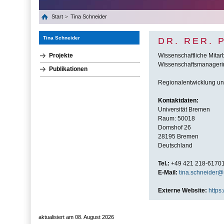
Start
Tina Schneider
Tina Schneider
DR. RER. 
Projekte
Wissenschaftliche Mitarb
Wissenschaftsmanageri
Publikationen
Regionalentwicklung und
Kontaktdaten:
Universität Bremen
Raum: 50018
Domshof 26
28195 Bremen
Deutschland
Tel.:
+49 421 218-6170
E-Mail:
tina.schneider
Externe Website:
https
aktualisiert am 08. August 2026