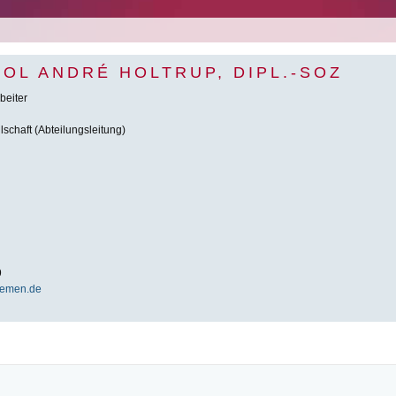
POL ANDRÉ HOLTRUP, DIPL.-SOZ
beiter
schaft (Abteilungsleitung)
9
remen.de