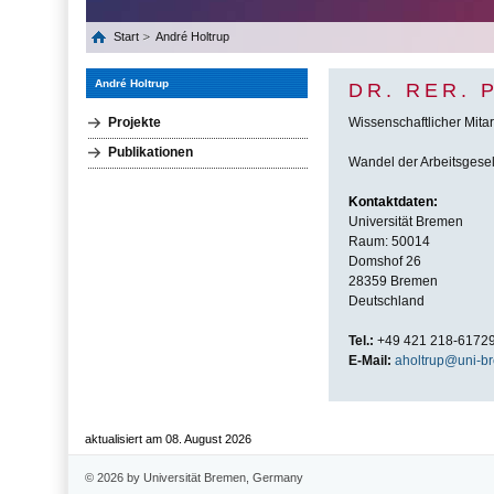
Start
André Holtrup
André Holtrup
DR. RER. 
Projekte
Wissenschaftlicher Mitar
Publikationen
Wandel der Arbeitsgesell
Kontaktdaten:
Universität Bremen
Raum: 50014
Domshof 26
28359 Bremen
Deutschland
Tel.:
+49 421 218-6172
E-Mail:
aholtrup@uni-b
aktualisiert am 08. August 2026
© 2026 by Universität Bremen, Germany