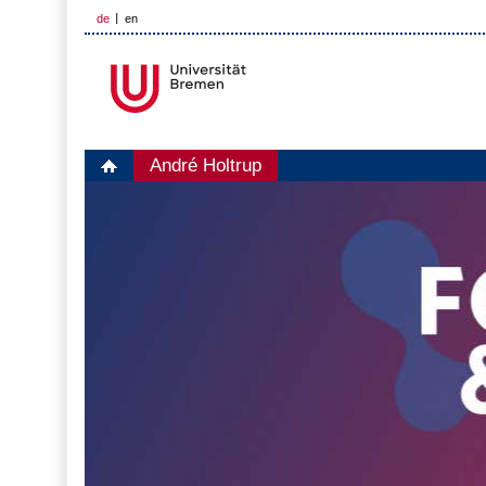
de
en
André Holtrup