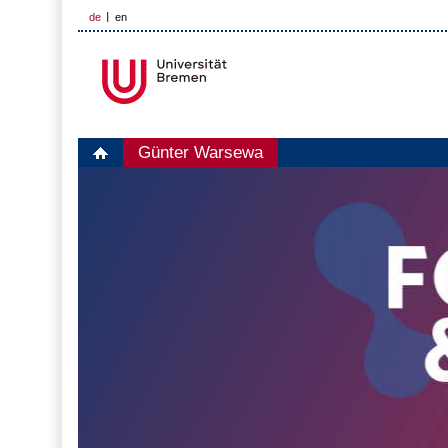
de
en
Günter Warsewa