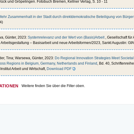
ück und Gröpelingen. Fotobuch Bremen, Kellner Verlag, S. 10 - 11
Mehr Zusammenhalt in der Stadt durch direktdemokratische Beteiligung von Bürger
4)
wa, Günter, 2023:
Systemrelevanz und der Wert von (Basis)Arbeit
, Gesellschaft für
Arbeitsgestaltung – Basisarbeit und neue Arbeitsformen/2023, Sankt Augustin: Gf
er, Tina; Warsewa, Günter, 2023:
Do Regional Innovation Strategies Meet Societa
ross Regions in Belgium, Germany, Netherlands and Finland
, Bd. 40, Schriftenreihe
nstitut Arbeit und Wirtschaft,
Download PDF
ATIONEN
Weitere finden Sie über die Filter oben.