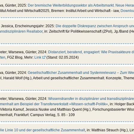
wa, Günter, 2025:
Der bremische Weiterbildungssektor als Arbeitsmarkt. Neue Hera
nstitut Arbeit und Wirtschaft/2025, Bremen: Institut Arbeit und Wirtschaft - iaw,
Downlo
 Jessica, Erscheinungsjahr: 2025:
Die doppelte Diskrepanz zwischen Anspruch und
ansdisziplinären Reallabor
, in: Zeitschrift für Politikwissenschaft (ZPol), Jg./Band (He
Peter; Warsewa, Günter, 2024:
Distanziert, beratend, engagiert: Wie Praxisakteure 
rten
, FGZ Blog, Mehr:
Link
(Stand: 02.05.2024)
wa, Günter, 2024:
Gesellschaftlicher Zusammenhalt und Systemrelevanz – Zum Wert
gel, Harald Wolf (Hg.), Arbeit und gesellschaftlicher Zusammenhalt. Konzepte, Theme
Peter; Warsewa, Günter, 2024:
Wissenstransfer in disziplinärer und transdisziplinä
menhalt am Beispiel der Transferwerkstatt »Wissen-schafft-Politik«
, in: Holger Ba
 Viktoria Kamuf, Jessica Nuske und Matthias Quent (Hg.), Forschungsbasierter Wis
menhalt, Frankfurt: Campus Verlag, S. 85 - 109
Die Linie 10 und der gesellschaftliche Zusammenhalt
, in: Matthias Strauch (Hg.), Li