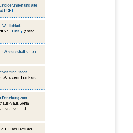
usforderungen und alte
ad PDF
 Wirklichkeit –
ft Nr.):,
Link
(Stand:
die Wissenschaft sehen
 von Arbeit nach
n, Analysen, Frankfurt:
rer Forschung zum
ckhaus-Maul, Sonja
senstransfer und
nie 10. Das Profil der