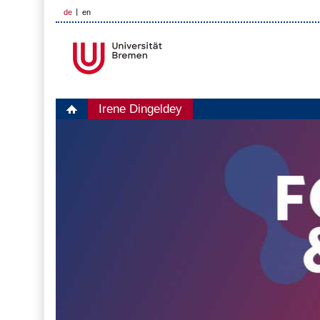
de
en
Irene Dingeldey