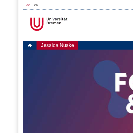
de
en
Jessica Nuske