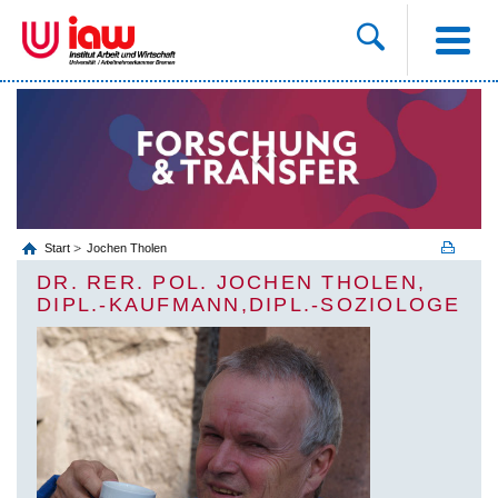
Start
Jochen Tholen
DR. RER. POL. JOCHEN THOLEN,
DIPL.-KAUFMANN,DIPL.-SOZIOLOGE