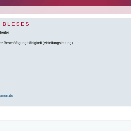
R BLESES
beiter
er Beschäftigungsfähigkeit (Abteilungsleitung)
8
emen.de