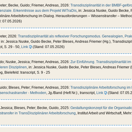
Peter; Becke, Guido; Friemer, Andreas, 2026:
Transdisziplinarität in der BMBF-geför
enziale. Erkenntnisse aus dem Projekt WiTraDis
, in: Jessica Nuske, Guido Becke, 
plinäre Arbeitsforschung im Dialog. Herausforderungen – Wissenstransfer – Methoden
: 07.05.2026)
Peter, 2026:
Transdisziplinarität als reflexiver Forschungsmodus. Genealogien, Pra
, in: Jessica Nuske, Guido Becke, Peter Bleses, Andreas Friemer (Hg.), Transdiszip
pt, S. 29 - 50,
Link
(Stand: 07.05.2026)
ido; Nuske, Jessica; Friemer, Andreas, 2026:
Zur Einführung. Transdisziplinarität i
eren Disziplinen
, in: Jessica Nuske, Guido Becke, Peter Bleses, Andreas Friemer (
, Bielefeld: transcript, S. 9 - 25
uido; Bleses, Peter; Friemer, Andreas, 2026:
Transdisziplinäre Arbeitsforschung im 
senschastransfer - Methoden
, Jg./Band (Heft Nr.):, transcript,
Link
(Stand: 07.05.
 Jessica; Bleses, Peter; Becke, Guido, 2025:
Gestaltungskonzept für die Organisatio
transfer in TransDisziplinärer Arbeitsforschung
, Institut Arbeit und Wirtschaft, Mehr