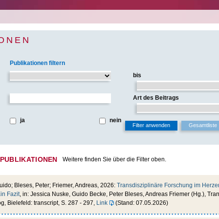
IONEN
Publikationen filtern
bis
Art des Beitrags
ja
nein
 PUBLIKATIONEN
Weitere finden Sie über die Filter oben.
uido; Bleses, Peter; Friemer, Andreas, 2026:
Transdisziplinäre Forschung im Herze
in Fazit
, in: Jessica Nuske, Guido Becke, Peter Bleses, Andreas Friemer (Hg.), Tran
, Bielefeld: transcript, S. 287 - 297,
Link
(Stand: 07.05.2026)