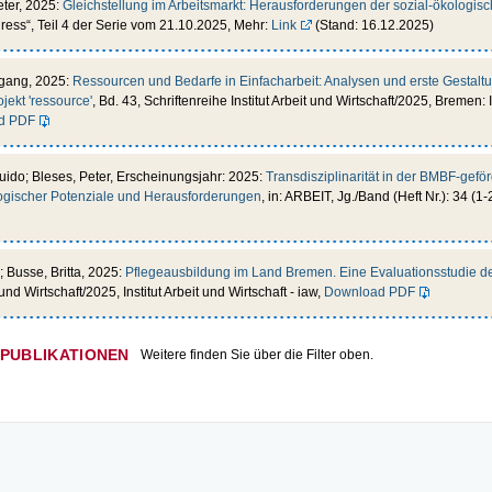
eter, 2025:
Gleichstellung im Arbeitsmarkt: Herausforderungen der sozial-ökologis
ress“, Teil 4 der Serie vom 21.10.2025, Mehr:
Link
(Stand: 16.12.2025)
lfgang, 2025:
Ressourcen und Bedarfe in Einfacharbeit: Analysen und erste Gestaltu
jekt 'ressource'
, Bd. 43, Schriftenreihe Institut Arbeit und Wirtschaft/2025, Bremen: I
d PDF
uido; Bleses, Peter, Erscheinungsjahr: 2025:
Transdisziplinarität in der BMBF-gefö
ogischer Potenziale und Herausforderungen
, in: ARBEIT, Jg./Band (Heft Nr.): 34 (1-
; Busse, Britta, 2025:
Pflegeausbildung im Land Bremen. Eine Evaluationsstudie de
t und Wirtschaft/2025, Institut Arbeit und Wirtschaft - iaw,
Download PDF
 PUBLIKATIONEN
Weitere finden Sie über die Filter oben.