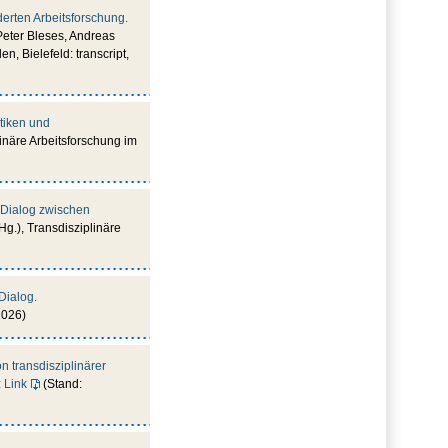
derten Arbeitsforschung.
Peter Bleses, Andreas
, Bielefeld: transcript,
ktiken und
linäre Arbeitsforschung im
m Dialog zwischen
Hg.), Transdisziplinäre
Dialog.
2026)
n transdisziplinärer
:
Link
(Stand: