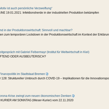
Motiv ist auch persönliche Verzweiflung“
INE 19.01.2021: Infektionsherde in der industriellen Produktion bekämpfen
and in der Produktionswirtschaft: Sinnvoll und machbar?
gen zum temporären Lockdown in der Produktionswirtschaft im Kontext der Erkläru
eitgespräch mit Gabriel Felbermayr (Institut für Weltwirtschaft in Kiel)
FTEND ODER AUSBEUTERISCH?
inanzpolitik im Stadtstaat Bremen
128: Struktureller Umbruch durch COVID-19 – Implikationen für die Innovationspo
orona-Krise zwingt zum neuen ökonomischen Denken
 KURIER AM SONNTAG (Weser-Kurier) vom 22.11.2020