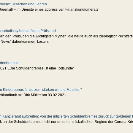
solvenz: Ursachen und Lehren
reensill – im Dienste eines aggressiven Finanzkonglomerats
rtschaftsmythen auf dem Prüfstand
en den Preis, den die wichtigsten Mythen, die heute auch als ideologisch-rechtfert
e News“ daherkommen, kosten.
uldenbremse
2021: „Die Schuldenbremse ist eine Todsünde“
 Kinderbonus fortsetzen, stärken wir die Familien"
chlandfunk mit Dirk Müller am 03.02.2021
 Kanzleramt aufgreifen: Von der infizierten Schuldenbremse zurück zur goldenen
ik an der Schuldenbremse nicht nur unter dem fiskalischen Regime der Corona-Kri