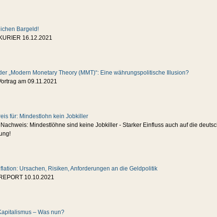
lichen Bargeld!
KURIER 16.12.2021
der „Modern Monetary Theory (MMT)“: Eine währungspolitische Illusion?
Vortrag am 09.11.2021
s für: Mindestlohn kein Jobkiller
 Nachweis: Mindestlöhne sind keine Jobkiller - Starker Einfluss auch auf die deuts
ung!
flation: Ursachen, Risiken, Anforderungen an die Geldpolitik
-REPORT 10.10.2021
t Kapitalismus – Was nun?