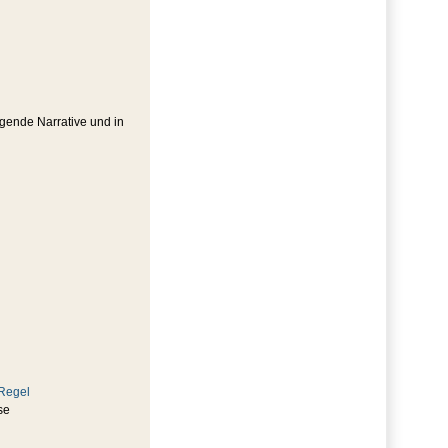
igende Narrative und in
 Regel
se