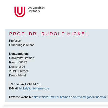
PROF. DR. RUDOLF HICKEL
Professor
Gründungsdirektor
Kontaktdaten:
Universität Bremen
Raum: 50032
Domshof 26
28195 Bremen
Deutschland
Tel.:
+49 421 218-61713
E-Mail:
hickel@uni-bremen.de
Externe Website:
http://rhickel.iaw.uni-bremen.de/ccm/navigation/index.de