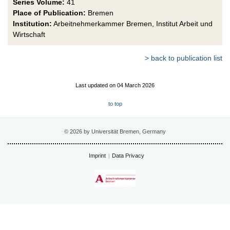
Series Volume:
41
Place of Publication:
Bremen
Institution:
Arbeitnehmerkammer Bremen, Institut Arbeit und
Wirtschaft
> back to publication list
Last updated on 04 March 2026
to top
© 2026 by Universität Bremen, Germany
Imprint
Data Privacy