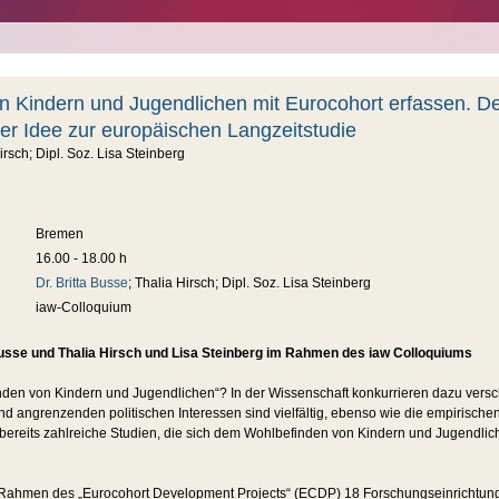
n Kindern und Jugendlichen mit Eurocohort erfassen. D
r Idee zur europäischen Langzeitstudie
irsch; Dipl. Soz. Lisa Steinberg
Bremen
16.00 - 18.00 h
Dr. Britta Busse
; Thalia Hirsch; Dipl. Soz. Lisa Steinberg
iaw-Colloquium
 Busse und Thalia Hirsch und Lisa Steinberg im Rahmen des iaw Colloquiums
den von Kindern und Jugendlichen“? In der Wissenschaft konkurrieren dazu versc
 angrenzenden politischen Interessen sind vielfältig, ebenso wie die empirischen
bereits zahlreiche Studien, die sich dem Wohlbefinden von Kindern und Jugendlich
Rahmen des „Eurocohort Development Projects“ (ECDP) 18 Forschungseinrichtun