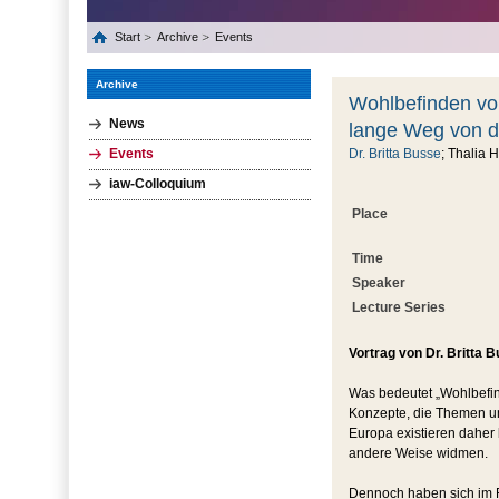
Start
Archive
Events
Archive
Wohlbefinden vo
News
lange Weg von de
Events
Dr. Britta Busse
; Thalia H
iaw-Colloquium
Place
Time
Speaker
Lecture Series
Vortrag von Dr. Britta
Was bedeutet „Wohlbefin
Konzepte, die Themen und
Europa existieren daher 
andere Weise widmen.
Dennoch haben sich im 