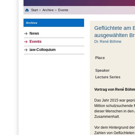
Start
Archive
Events
Archive
Geflüchtete am 
News
ausgewählten B
Events
Dr. René Böhme
iaw-Colloquium
Place
Speaker
Lecture Series
Vortrag von René Böhm
Das Jahr 2015 war geprä
Million schutzsuchende M
dieser Menschen in den 
Zusammenhalt.
Vor dem Hintergrund der
Zahlen von Geflüchteten