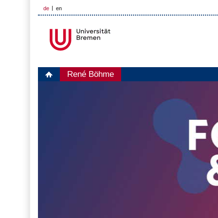
de
en
René Böhme