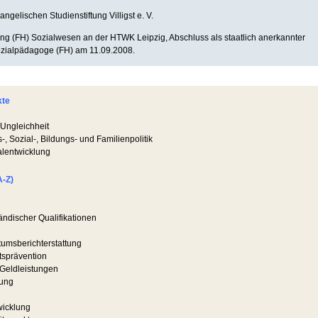
angelischen Studienstiftung Villigst e. V.
g (FH) Sozialwesen an der HTWK Leipzig, Abschluss als staatlich anerkannter
ozialpädagoge (FH) am 11.09.2008.
kte
 Ungleichheit
, Sozial-, Bildungs- und Familienpolitik
alentwicklung
A-Z)
ndischer Qualifikationen
tumsberichterstattung
tsprävention
 Geldleistungen
uung
wicklung