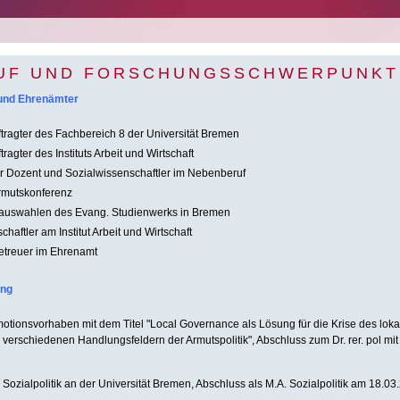
UF UND FORSCHUNGSSCHWERPUNKT
 und Ehrenämter
tragter des Fachbereich 8 der Universität Bremen
ragter des Instituts Arbeit und Wirtschaft
er Dozent und Sozialwissenschaftler im Nebenberuf
Armutskonferenz
orauswahlen des Evang. Studienwerks in Bremen
haftler am Institut Arbeit und Wirtschaft
etreuer im Ehrenamt
ung
otionsvorhaben mit dem Titel "Local Governance als Lösung für die Krise des lok
 verschiedenen Handlungsfeldern der Armutspolitik", Abschluss zum Dr. rer. pol mit
ozialpolitik an der Universität Bremen, Abschluss als M.A. Sozialpolitik am 18.03