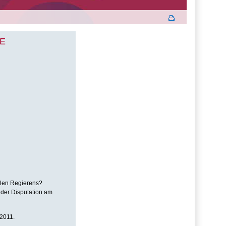
E
alen Regierens?
 der Disputation am
.2011.