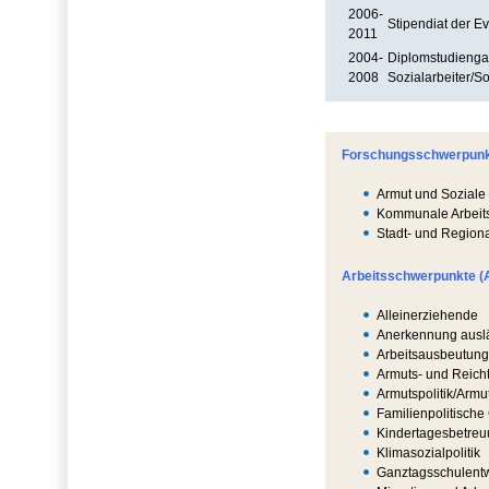
2006-
Stipendiat der Ev
2011
2004-
Diplomstudiengan
2008
Sozialarbeiter/S
Forschungsschwerpun
Armut und Soziale
Kommunale Arbeits-
Stadt- und Region
Arbeitsschwerpunkte (
Alleinerziehende
Anerkennung auslä
Arbeitsausbeutung
Armuts- und Reich
Armutspolitik/Armu
Familienpolitische
Kindertagesbetre
Klimasozialpolitik
Ganztagsschulent