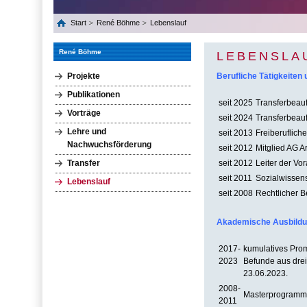
Start
René Böhme
Lebenslauf
René Böhme
LEBENSLA
Projekte
Berufliche Tätigkeiten
Publikationen
seit 2025
Transferbeauf
Vorträge
seit 2024
Transferbeauft
Lehre und
seit 2013
Freiberuflich
Nachwuchsförderung
seit 2012
Mitglied AG 
Transfer
seit 2012
Leiter der V
seit 2011
Sozialwissensc
Lebenslauf
seit 2008
Rechtlicher B
Akademische Ausbild
2017-
kumulatives Prom
2023
Befunde aus drei
23.06.2023.
2008-
Masterprogramm S
2011