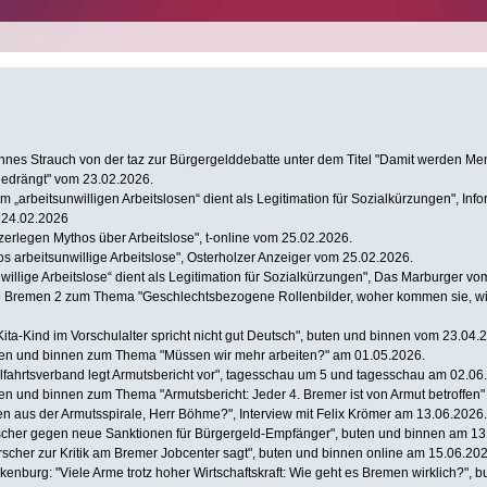
annes Strauch von der taz zur Bürgergelddebatte unter dem Titel "Damit werden 
edrängt" vom 23.02.2026.
m „arbeitsunwilligen Arbeitslosen“ dient als Legitimation für Sozialkürzungen", Inf
 24.02.2026
zerlegen Mythos über Arbeitslose", t-online vom 25.02.2026.
hos arbeitsunwillige Arbeitslose", Osterholzer Anzeiger vom 25.02.2026.
willige Arbeitslose“ dient als Legitimation für Sozialkürzungen", Das Marburger v
o Bremen 2 zum Thema "Geschlechtsbezogene Rollenbilder, woher kommen sie, wie
ita-Kind im Vorschulalter spricht nicht gut Deutsch", buten und binnen vom 23.04.
ten und binnen zum Thema "Müssen wir mehr arbeiten?" am 01.05.2026.
hlfahrtsverband legt Armutsbericht vor", tagesschau um 5 und tagesschau am 02.06
ten und binnen zum Thema "Armutsbericht: Jeder 4. Bremer ist von Armut betroffen
 aus der Armutsspirale, Herr Böhme?", Interview mit Felix Krömer am 13.06.2026.
scher gegen neue Sanktionen für Bürgergeld-Empfänger", buten und binnen am 13
rscher zur Kritik am Bremer Jobcenter sagt", buten und binnen online am 15.06.202
nburg: "Viele Arme trotz hoher Wirtschaftskraft: Wie geht es Bremen wirklich?", 