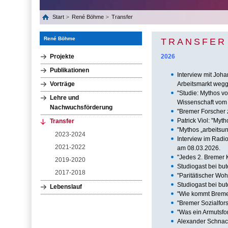
Start
René Böhme
Transfer
René Böhme
TRANSFER
Projekte
2026
Publikationen
Interview mit Joh
Vorträge
Arbeitsmarkt wegg
"Studie: Mythos vo
Lehre und
Wissenschaft vom
Nachwuchsförderung
"Bremer Forscher 
Patrick Viol: "Myt
Transfer
"Mythos „arbeitsun
2023-2024
Interview im Radi
2021-2022
am 08.03.2026.
"Jedes 2. Bremer K
2019-2020
Studiogast bei bu
2017-2018
"Paritätischer Wo
Studiogast bei bu
Lebenslauf
"Wie kommt Bremen
"Bremer Sozialfor
"Was ein Armutsfo
Alexander Schnacke