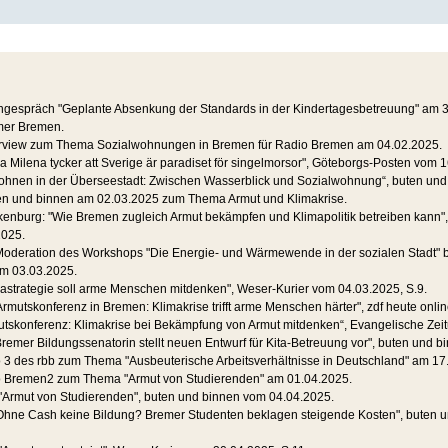
gespräch "Geplante Absenkung der Standards in der Kindertagesbetreuung" am 3
er Bremen.
rview zum Thema Sozialwohnungen in Bremen für Radio Bremen am 04.02.2025.
a Milena tycker att Sverige är paradiset för singelmorsor", Göteborgs-Posten vom 
Wohnen in der Überseestadt: Zwischen Wasserblick und Sozialwohnung“, buten un
ten und binnen am 02.03.2025 zum Thema Armut und Klimakrise.
enburg: "Wie Bremen zugleich Armut bekämpfen und Klimapolitik betreiben kann"
2025.
Moderation des Workshops "Die Energie- und Wärmewende in der sozialen Stadt" b
m 03.03.2025.
astrategie soll arme Menschen mitdenken", Weser-Kurier vom 04.03.2025, S.9.
"Armutskonferenz in Bremen: Klimakrise trifft arme Menschen härter", zdf heute onl
mutskonferenz: Klimakrise bei Bekämpfung von Armut mitdenken“, Evangelische Zei
remer Bildungssenatorin stellt neuen Entwurf für Kita-Betreuung vor", buten und 
o 3 des rbb zum Thema "Ausbeuterische Arbeitsverhältnisse in Deutschland" am 17
io Bremen2 zum Thema "Armut von Studierenden" am 01.04.2025.
 "Armut von Studierenden", buten und binnen vom 04.04.2025.
hne Cash keine Bildung? Bremer Studenten beklagen steigende Kosten", buten u