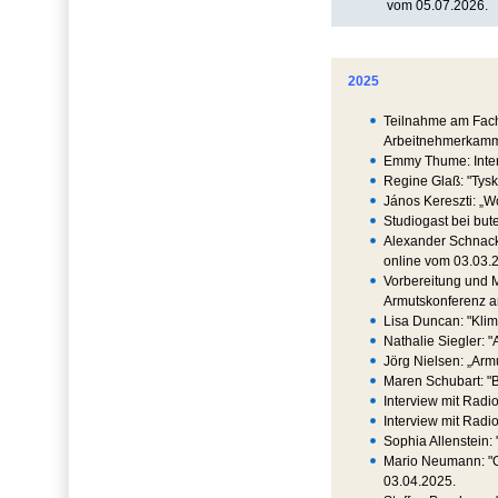
vom 05.07.2026.
2025
Teilnahme am Fach
Arbeitnehmerkamm
Emmy Thume: Inte
Regine Glaß: "Tysk
János Kereszti: „
Studiogast bei bu
Alexander Schnack
online vom 03.03.
Vorbereitung und 
Armutskonferenz a
Lisa Duncan: "Klim
Nathalie Siegler: 
Jörg Nielsen: „Ar
Maren Schubart: "B
Interview mit Radi
Interview mit Rad
Sophia Allenstein:
Mario Neumann: "O
03.04.2025.