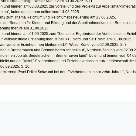
"Armutsquote steigt", Weser Kurier vom 30.04.2025, S.11.
en und binnen am 03.08.2025 zur Vorstellung des Projekts zur Arbeitsmarktintegrati
ahlen", buten und binnen online vom 14.08.2025.
emen2 zum Thema Reichtum und Reichtumsbesteuerung am 23.08.2025.
it der Senatorin für Kinder und Bildung und der Arbeitnehmerkammer Bremen zu 
ziehungsberufe am 01.09.2025.
ten und binnen am 01.09.2025 zum Thema der Ergebnisse der Verbleibstudie Erzie
zur Verbleibstudie Erziehungsberufe bei RTL Nord und Sat1 Nord am 01.09.2025.
ei von drei Erzieherinnen bleiben nicht", Weser Kurier vom 02.09.2025, S. 7.
ieher in Bremerhaven und Bremen hören schnell auf", Nordsee-Zeitung vom 02.09.
ling einen Job als Segelmacher in Bremerhaven fand", buten und binnen vom 04.0
bleibt nur ein Drittel? Erzieherinnen und Erzieher verlassen trotz Leidenschaft die
06.09.2025, S. 10.
larmierend: Zwei Drittel Schwund bei den Erzieherinnen in nur zehn Jahren", Nord