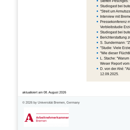
Steffen Peschges: 
Studiogast bei but
"Streit um Armutsz
Interview mit Br
Pressekonferenz m
Verbleibstudie Er
Studiogast bei bu
Berichterstattung 
S. Sundermann: "Zw
"Studie: Viele Erz
"Wie dieser Flücht
L. Stache: "Warum 
Weser Report vom 
D. von der Ahé: "A
12.09.2025.
aktualisiert am 08. August 2026
© 2026 by Universität Bremen, Germany