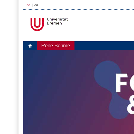
de
en
René Böhme