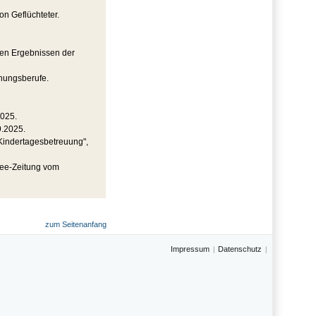
on Geflüchteter.
den Ergebnissen der
hungsberufe.
2025.
9.2025.
 Kindertagesbetreuung",
see-Zeitung vom
zum Seitenanfang
Impressum
Datenschutz