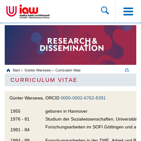
Start
Günter Warsewa
Curriculum Vitae
CURRICULUM VITAE
Günter Warsewa, ORCID
0000-0002-6762-8391
1955
geboren in Hannover
1976 - 81
Studium der Sozialwissenschaften, Universität G
Forschungsarbeiten im SOFI Göttingen und an d
1981 - 84
1984 - 89
Forschungsarbeiten in der ZWE „Arbeit und Betr