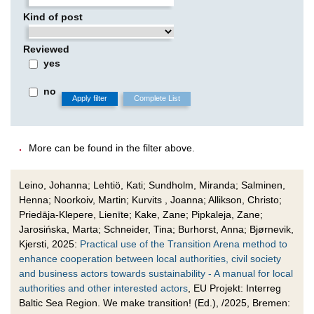
Kind of post
Reviewed
yes
no
.
More can be found in the filter above.
Leino, Johanna; Lehtiö, Kati; Sundholm, Miranda; Salminen,
Henna; Noorkoiv, Martin; Kurvits , Joanna; Allikson, Christo;
Priedāja-Klepere, Lienīte; Kake, Zane; Pipkaleja, Zane;
Jarosińska, Marta; Schneider, Tina; Burhorst, Anna; Bjørnevik,
Kjersti, 2025:
Practical use of the Transition Arena method to
enhance cooperation between local authorities, civil society
and business actors towards sustainability - A manual for local
authorities and other interested actors
, EU Projekt: Interreg
Baltic Sea Region. We make transition! (Ed.), /2025, Bremen: