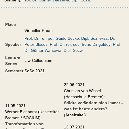
Bremen);
Prof. Dr. Günter Warsewa, Dipl. Sozw.
Place
Virtueller Raum
Prof. Dr. rer. pol. Guido Becke, Dipl. Soz.-wiss
;
Dr.
Speaker
Peter Bleses
;
Prof. Dr. rer. soc. Irene Dingeldey
;
Prof.
Dr. Günter Warsewa, Dipl. Sozw.
Lecture
iaw-Colloquium
Series
Semester
SoSe 2021
22.06.2021
Christian von Wissel
(Hochschule Bremen):
Städte verändern sich immer –
11.05.2021
was ist heute anders?
Werner Eichhorst (Universität
(Arbeitstitel)
Bremen / SOCIUM):
Transformation von
13.07.2021