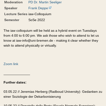
Moderation
PD Dr. Martin Seeliger
Speaker
Frank Deppe
Lecture Series
iaw-Colloquium
Semester
SoSe 2022
The iaw colloquium will be held as a hybrid event on Tuesdays
from 4:00 to 6:00 pm. We ask those who wish to attend to let us
know at iaw-info@uni-bremen.de - making it clear whether they
wish to attend physically or virtually.
Zoom link
______________
Further dates:
03.05.22 // Jeremias Herberg (Radboud University): Gedanken zu
einer Soziologie der Dekarbonisierung
10.05.22 // Donatella della Porta (Scuola Normale Superiore):