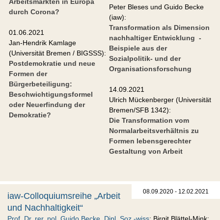
Arbeitsmärkten in Europa
Peter Bleses und Guido Becke
durch Corona?
(iaw):
Transformation als Dimension
01.06.2021
nachhaltiger Entwicklung -
Jan-Hendrik Kamlage
Beispiele aus der
(Universität Bremen / BIGSSS):
Sozialpolitik- und der
Postdemokratie und neue
Organisationsforschung
Formen der
Bürgerbeteiligung:
14.09.2021
Beschwichtigungsformel
Ulrich Mückenberger (Universität
oder Neuerfindung der
Bremen/SFB 1342):
Demokratie?
Die Transformation vom
Normalarbeitsverhältnis zu
Formen lebensgerechter
Gestaltung von Arbeit
08.09.2020 - 12.02.2021
iaw-Colloquiumsreihe „Arbeit
und Nachhaltigkeit“
Prof. Dr. rer. pol. Guido Becke, Dipl. Soz.-wiss
; Birgit Blättel-Mink;