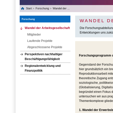
Start
Forschung
Wandel der ...
Forschung
WANDEL D
Wandel der Arbeitsgesellschaft
Die Forschungsabteilung
Entwicklungen uns zukü
Mitglieder
Laufende Projekte
Abgeschlossene Projekte
Perspektiven nachhaltiger
Forschungsprogramm de
Beschäftigungsfähigkeit
Gegenstand der Forschun
Regionalentwicklung und
hier grundsätzlich ein br
Finanzpolitik
Reproduktionsarbeit mite
theoretische Zugang ents
soziologische, politikw
(Globalisierung, Digital
begründet einen Fokus d
untersuchen wir aus pragm
Themenkomplexe gliede
1. Wandel der Erwerbs