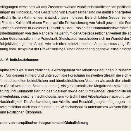
ingungen verstehen wir das Zusammen­wirken wohl­fahrts­staatlicher, tarifpolitisch
ungen im Hinblick auf die Gestaltung von Erwerbsarbeit und die damit einhergehe
llschaftlichen Rahmen der Entwicklungen in diesem Bereich bilden Sequenzen de
 Feld der Kultur. Mit einem Fokus auf die Prekarisierung von Arbeit gewinnt die F
itisches Moment in zweierlei Hinsicht: Mit der Erosion des Normalarbeitsverhältni
sbedingungen von den Rändern ins Zentrum der Arbeitsgesellschaft verliert die s
stischer Gesellschaften ihre Prägekraft. Gleichzeitig verschieben sich im Wandel de
ubjektivierung durch Arbeit, wie sich nicht zuletzt im neuen Autoritarismus zeigt.
hnung vom Blickpunkt der Prekarisierungs- und Lohnabhängigenbewusstseinsfors
der Arbeitsbeziehungen
pitalismus weist das traditionelle Arrangement der Arbeitsbeziehungen in zun
uf. Vor diesem Hintergrund untersucht die Forschung im zweiten Stream die sich
 traditionellen betrieblichen und überbetrieblichen Akteuren wie auch die arbeit
en (Berufsverbände, Stakeholder etc.). Als gesellschaftliche Megatrends setzen 
sierung und Kommodifizierung des Sozialen sowie der Klimawandel. Zielkonflikte e
mverteilung, zwischen technologischem Fortschritt und Arbeitsplatzeinsparung, z
Nachhaltigkeit. Die Aushandlung von Arbeits- und Beschäftigungsbedingungen im
 sowie mittelbar auch von Industrie- und Wirtschaftspolitik untersuchen wir vom Blick
 und Politischen Ökonomie.
zess von europäischer Integration und Globalisierung