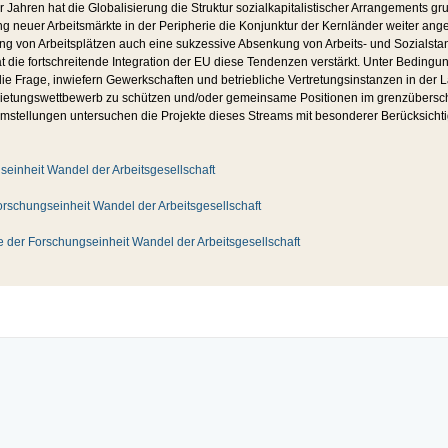
r Jahren hat die Globalisierung die Struktur sozialkapitalistischer Arrangements gr
 neuer Arbeitsmärkte in der Peripherie die Konjunktur der Kernländer weiter angek
ng von Arbeitsplätzen auch eine sukzessive Absenkung von Arbeits- und Sozialsta
 die fortschreitende Integration der EU diese Tendenzen verstärkt. Unter Beding
h die Frage, inwiefern Gewerkschaften und betriebliche Vertretungsinstanzen in der 
rbietungswettbewerb zu schützen und/oder gemeinsame Positionen im grenzübersc
emstellungen untersuchen die Projekte dieses Streams mit besonderer Berücksichti
seinheit Wandel der Arbeitsgesellschaft
orschungseinheit Wandel der Arbeitsgesellschaft
 der Forschungseinheit Wandel der Arbeitsgesellschaft