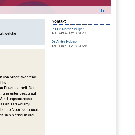
Kontakt
PD Dr. Martin Seeliger
uf, welche
Tel.: +49 421 218-61711
Dr. André Holtrup
Tel.: +49 421 218-61729
n von Arbeit. Während
hlte
on Erwerbsarbeit. Der
schung unter Bezug auf
r Wandlungsprozesse
ss an Karl Polanyi
chende Mobilisierungen
n sich hierbei in drei