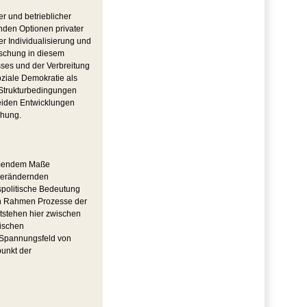
er und betrieblicher
nden Optionen privater
r Individualisierung und
orschung in diesem
sses und der Verbreitung
oziale Demokratie als
r Strukturbedingungen
 Beiden Entwicklungen
chung.
ehmendem Maße
 verändernden
s­politische Bedeutung
den Rahmen Prozesse der
ntstehen hier zwischen
wischen
 Spannungsfeld von
punkt der