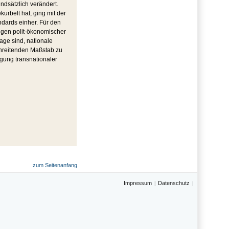
undsätzlich verändert.
urbelt hat, ging mit der
ndards einher. Für den
ungen polit-ökonomischer
Lage sind, nationale
hreitenden Maßstab zu
gung transnationaler
zum Seitenanfang
Impressum
Datenschutz