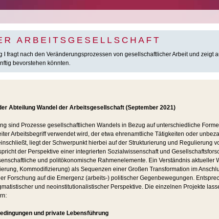
ER ARBEITSGESELLSCHAFT
 I fragt nach den Veränderungsprozessen von gesellschaftlicher Arbeit und zeigt a
nftig bevorstehen könnten.
r Abteilung Wandel der Arbeitsgesellschaft (September 2021)
g sind Prozesse gesellschaftlichen Wandels in Bezug auf unterschiedliche Forme
eiter Arbeitsbegriff verwendet wird, der etwa ehrenamtliche Tätigkeiten oder unbeza
inschließt, liegt der Schwerpunkt hierbei auf der Strukturierung und Regulierung v
pricht der Perspektive einer integrierten Sozialwissenschaft und Gesellschaftsfor
issenschaftliche und politökonomische Rahmenelemente. Ein Verständnis aktuelle
isierung, Kommodifizierung) als Sequenzen einer Großen Transformation im Anschlu
er Forschung auf die Emergenz (arbeits-) politischer Gegenbewegungen. Entspre
atistischer und neoinstitutionalistischer Perspektive. Die einzelnen Projekte lasse
rn:
bedingungen und private Lebensführung