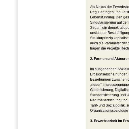
Als Nexus der Erwerbsbed
Regulierungen und Leist
Lebensführung. Den gese
Singularisierung auf dem
Stream ein demokratiepol
unsicherer Beschäftigung
Strukturprinzip kapitali
auch die Parameter der S
tragen die Projekte Rec
2. Formen und Akteure 
Im ausgehenden Sozialka
Erosionserscheinungen a
Beziehungen zwischen den
„neuer“ Interessengrupp
Globalisierung, Digitali
Standortsicherung und U
Naturbeherrschung und 
Tarif- und Sozialpolitik,
Organisationssoziologie
3. Erwerbsarbeit im Pro