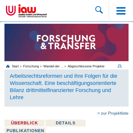
Start
Forschung
Wandel der ...
Abgeschlossene Projekte
Arbeitsrechtsreformen und ihre Folgen für die
Wissenschaft. Eine beschäftigungsorientierte
Bilanz drittmittelfinanzierter Forschung und
Lehre
> zur Projektliste
ÜBERBLICK
DETAILS
PUBLIKATIONEN