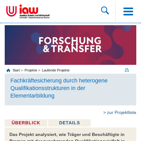
Start
Projekte
Laufende Projekte
Fachkräftesicherung durch heterogene
Qualifikationsstrukturen in der
Elementarbildung
> zur Projektliste
ÜBERBLICK
DETAILS
Das Projekt analysiert, wie Träger und Beschäftigte in
Bremen mit der zunehmenden Qualifikationsvielfalt in