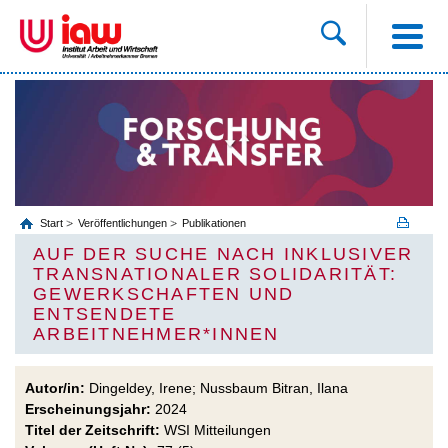
Start
Veröffentlichungen
Publikationen
AUF DER SUCHE NACH INKLUSIVER
TRANSNATIONALER SOLIDARITÄT:
GEWERKSCHAFTEN UND
ENTSENDETE
ARBEITNEHMER*INNEN
Autor/in:
Dingeldey, Irene; Nussbaum Bitran, Ilana
Erscheinungsjahr:
2024
Titel der Zeitschrift:
WSI Mitteilungen