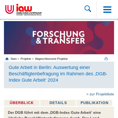
Start
Projekte
Abgeschlossene Projekte
Gute Arbeit in Berlin: Auswertung einer
Beschäftigtenbefragung im Rahmen des ‚DGB-
Index Gute Arbeit‘ 2024
> zur Projektliste
ÜBERBLICK
DETAILS
PUBLIKATION
Der DGB führt mit dem ‚DGB-Index Gute Arbeit‘ eine
jährliche Beschäftigtenbefragung durch. Das Land