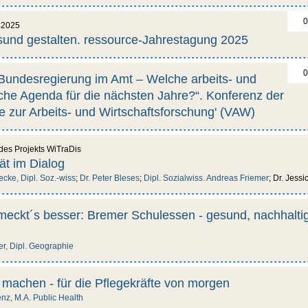
0
 2025
sund gestalten. ressource-Jahrestagung 2025
0
Bundesregierung im Amt – Welche arbeits- und
ische Agenda für die nächsten Jahre?“. Konferenz der
te zur Arbeits- und Wirtschaftsforschung' (VAW)
des Projekts WiTraDis
tät im Dialog
Becke, Dipl. Soz.-wiss
;
Dr. Peter Bleses
;
Dipl. Sozialwiss. Andreas Friemer
; Dr. Jess
ckt´s besser: Bremer Schulessen - gesund, nachhalti
der, Dipl. Geographie
 machen - für die Pflegekräfte von morgen
nz, M.A. Public Health