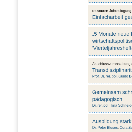
ressource-Jahrestagung
Einfacharbeit ge
„5 Monate neue 
wirtschaftspolit
'Vierteljahreshef
Abschlussveranstaltung 
Transdisziplinari
Prof. Dr. rer. pol. Guido 
Gemeinsam schme
pädagogisch
Dr. rer. pol. Tina Schnei
Ausbildung stark
Dr. Peter Bleses
;
Cora Ze