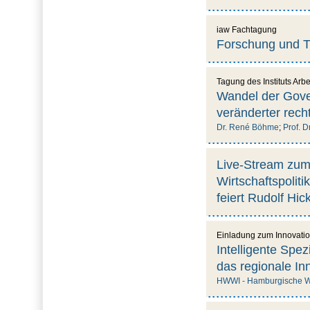
iaw Fachtagung
Forschung und Tr
Tagung des Instituts Arbe
Wandel der Gove
veränderter rec
Dr. René Böhme
;
Prof. D
Live-Stream zum 
Wirtschaftspoliti
feiert Rudolf Hic
Einladung zum Innovati
Intelligente Spe
das regionale I
HWWI - Hamburgische Wel