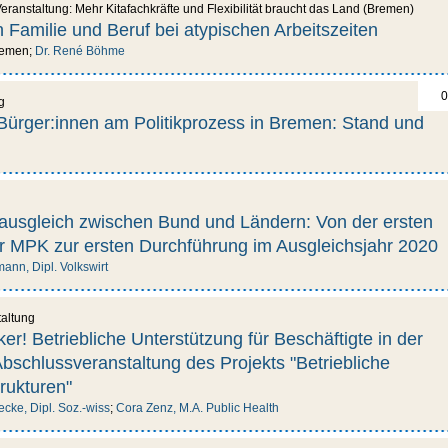
eranstaltung: Mehr Kitafachkräfte und Flexibilität braucht das Land (Bremen)
n Familie und Beruf bei atypischen Arbeitszeiten
remen;
Dr. René Böhme
0
g
 Bürger:innen am Politikprozess in Bremen: Stand und
ausgleich zwischen Bund und Ländern: Von der ersten
r MPK zur ersten Durchführung im Ausgleichsjahr 2020
ann, Dipl. Volkswirt
taltung
r! Betriebliche Unterstützung für Beschäftigte in der
Abschlussveranstaltung des Projekts "Betriebliche
rukturen"
Becke, Dipl. Soz.-wiss
;
Cora Zenz, M.A. Public Health