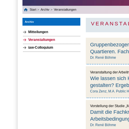
Start
Archiv
Veranstaltungen
Archiv
VERANSTA
Mitteilungen
Veranstaltungen
Gruppenbezogene
iaw-Colloquium
Quartieren. Fach
Dr. René Böhme
Veranstaltung der Arbe
Wie lassen sich 
gestalten? Ergeb
Cora Zenz, M.A. Public H
Vorstellung der Studie 
Damit die Fachkr
Arbeitsbedingung
Dr. René Böhme