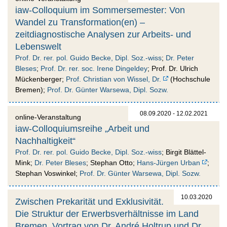
iaw-Colloquium im Sommersemester: Von
Wandel zu Transformation(en) –
zeitdiagnostische Analysen zur Arbeits- und
Lebenswelt
Prof. Dr. rer. pol. Guido Becke, Dipl. Soz.-wiss
;
Dr. Peter
Bleses
;
Prof. Dr. rer. soc. Irene Dingeldey
; Prof. Dr. Ulrich
Mückenberger;
Prof. Christian von Wissel, Dr.
(Hochschule
Bremen);
Prof. Dr. Günter Warsewa, Dipl. Sozw.
08.09.2020 - 12.02.2021
online-Veranstaltung
iaw-Colloquiumsreihe „Arbeit und
Nachhaltigkeit“
Prof. Dr. rer. pol. Guido Becke, Dipl. Soz.-wiss
; Birgit Blättel-
Mink;
Dr. Peter Bleses
; Stephan Otto;
Hans-Jürgen Urban
;
Stephan Voswinkel;
Prof. Dr. Günter Warsewa, Dipl. Sozw.
10.03.2020
Zwischen Prekarität und Exklusivität.
Die Struktur der Erwerbsverhältnisse im Land
Bremen. Vortrag von Dr. André Holtrup und Dr.